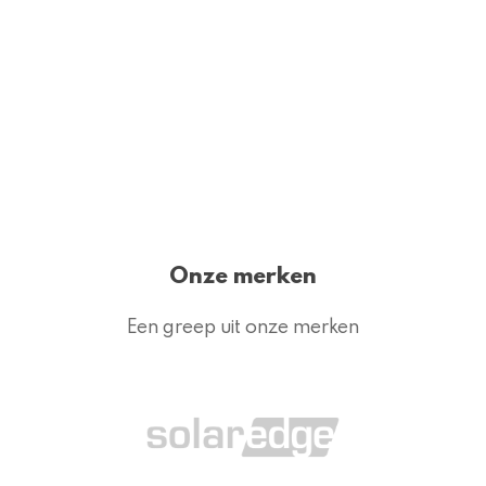
Heins
Gijs
Assen
Sanne
Demmer
Rozemarijn
Meulink
Onze merken
Een greep uit onze merken