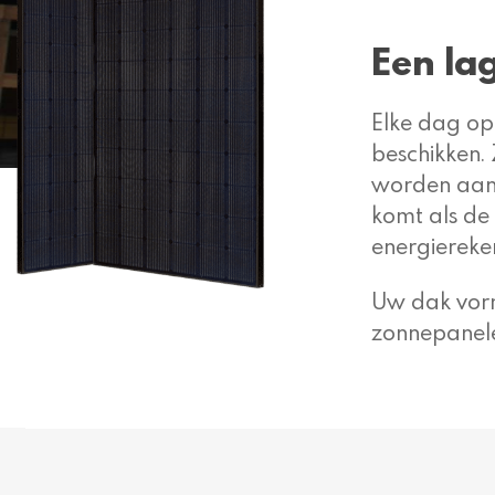
Een la
Elke dag op
beschikken.
worden aan 
komt als de 
energiereken
Uw dak vorm
zonnepanelen