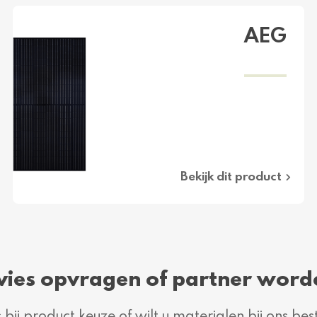
AEG
Bekijk dit product
vies opvragen of partner word
 bij product keuze of wilt u materialen bij ons bes