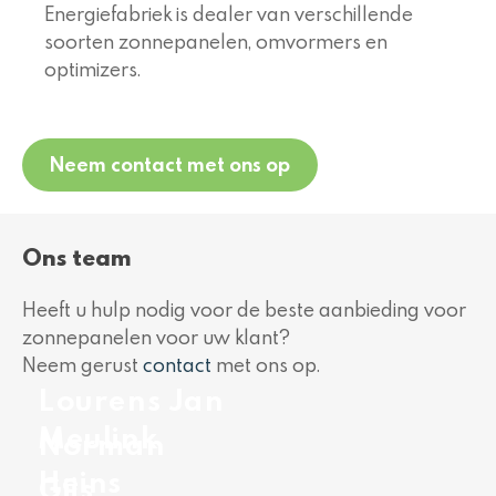
Energiefabriek is dealer van verschillende
soorten zonnepanelen, omvormers en
optimizers.
Neem contact met ons op
Ons team
Heeft u hulp nodig voor de beste aanbieding voor
zonnepanelen voor uw klant?
Neem gerust
contact
met ons op.
Lourens Jan
Meulink
Norman
Heins
Gijs