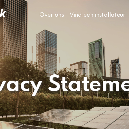
Over ons
Vind een installateur
vacy Statem