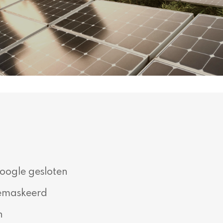
oogle gesloten
gemaskeerd
n