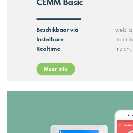
CEMM Basic
Beschikbaar via
web, a
Instelbare
notific
Realtime
inzicht
Meer info