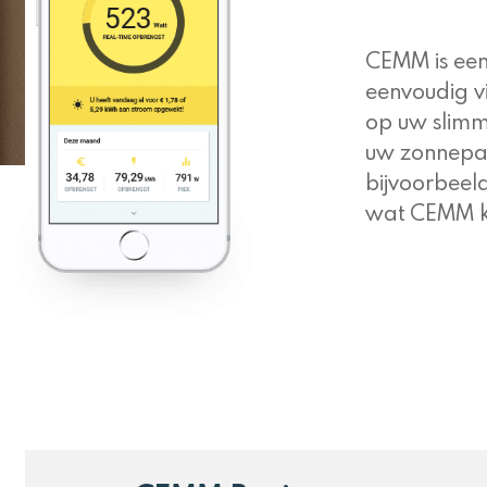
CEMM is een 
eenvoudig v
op uw slimm
uw zonnepan
bijvoorbeel
wat CEMM ka