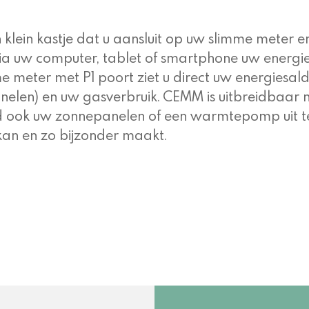
klein kastje dat u aansluit op uw slimme meter en 
ia uw computer, tablet of smartphone uw energie
e meter met P1 poort ziet u direct uw energiesal
elen) en uw gasverbruik. CEMM is uitbreidbaar 
d ook uw zonnepanelen of een warmtepomp uit te k
n en zo bijzonder maakt.