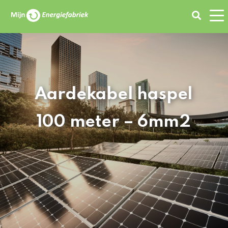
Zoeken
Aardekabel haspel
100 meter – 6mm2