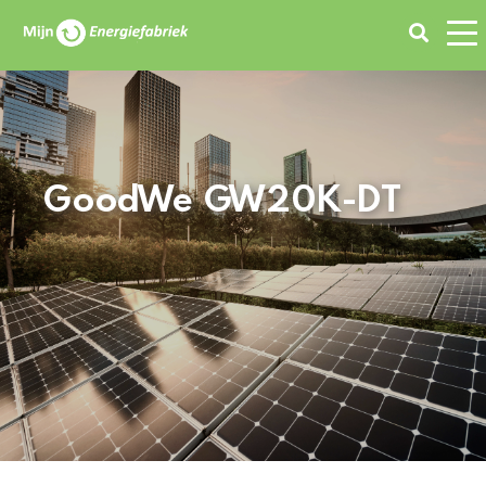
Zoeken
GoodWe GW20K-DT