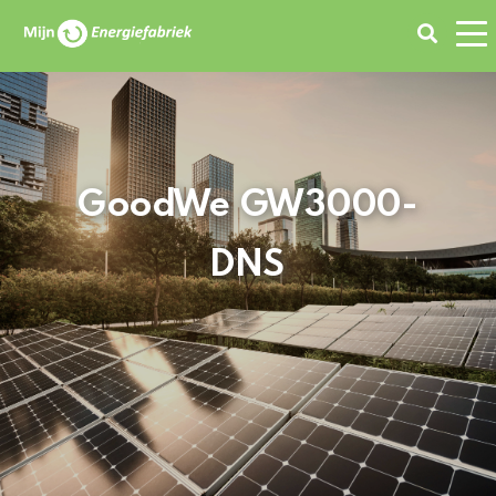
Zoeken
GoodWe GW3000-
DNS