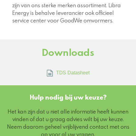
zijn van ons sterke merken assortiment. Libra
Energy is behalve leverancier ook officieel
service center voor GoodWe omvormers.
Downloads
TDS Datasheet
Hulp nodig bij uw keuze?
Het kan zijn dat u niet alle informatie heeft kunnen
vinden of dat u graag advies wilt bij uw keuze.
Neem daarom geheel vrijblijvend contact met ons
op voor al uw vragen.