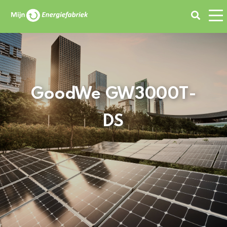
Zoeken
GoodWe GW3000T-
DS