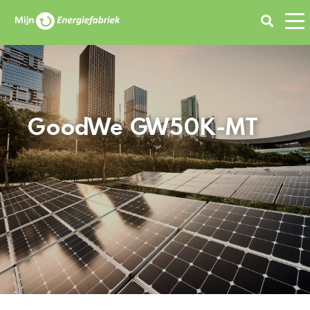
Zoeken
GoodWe GW50K-MT