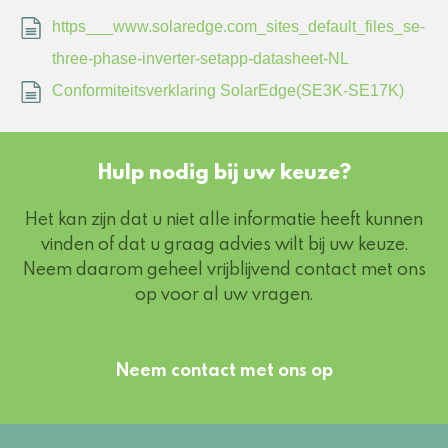
https___www.solaredge.com_sites_default_files_se-
three-phase-inverter-setapp-datasheet-NL
Conformiteitsverklaring SolarEdge(SE3K-SE17K)
Hulp nodig bij uw keuze?
Het kan zijn dat u niet alle informatie heeft kunnen
vinden of dat u graag advies wilt bij uw keuze.
Neem daarom geheel vrijblijvend contact met ons
op voor al uw vragen.
Neem contact met ons op