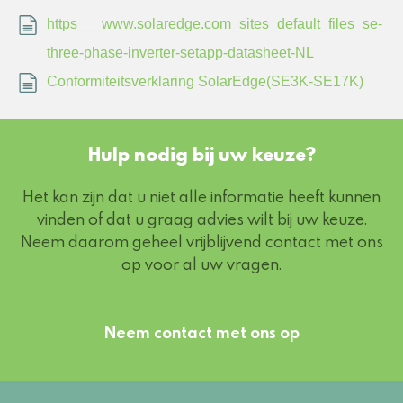
https___www.solaredge.com_sites_default_files_se-
three-phase-inverter-setapp-datasheet-NL
Conformiteitsverklaring SolarEdge(SE3K-SE17K)
Hulp nodig bij uw keuze?
Het kan zijn dat u niet alle informatie heeft kunnen
vinden of dat u graag advies wilt bij uw keuze.
Neem daarom geheel vrijblijvend contact met ons
op voor al uw vragen.
Neem contact met ons op