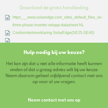
Download de gratis handleiding
https___www.solaredge.com_sites_default_files_se-
three-phase-inverter-setapp-datasheet-NL
Conformiteitsverklaring SolarEdge(SE25-SE40)
Hulp nodig bij uw keuze?
Het kan zijn dat u niet alle informatie heeft kunnen
vinden of dat u graag advies wilt bij uw keuze.
Neem daarom geheel vrijblijvend contact met ons
op voor al uw vragen.
Neem contact met ons op