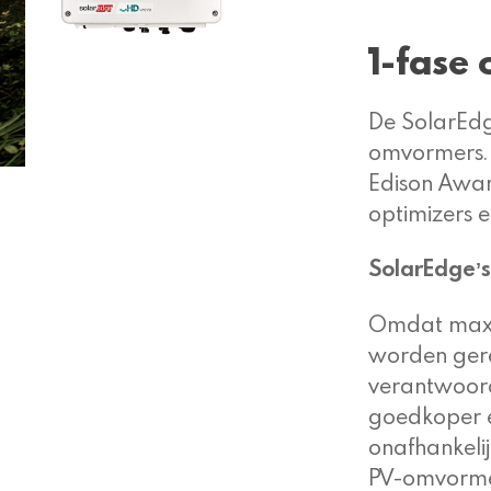
1-fase
De SolarEdg
omvormers. 
Edison Awar
optimizers e
SolarEdgeʼ
Omdat maxim
worden gere
verantwoord
goedkoper e
onafhankeli
PV-omvormer