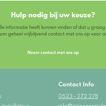
Hulp nodig bij uw keuze?
alle informatie heeft kunnen vinden of dat u graag 
 geheel vrijblijvend contact met ons op voor a
Neem contact met ons op
e
Contact Info
s
0523 - 272 278
 installateur
info@mijnenergiefa