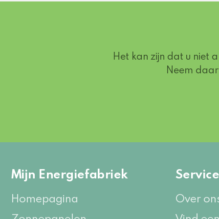
Het kan zijn dat u niet 
Neem daarom
Mijn Energiefabriek
Servic
Homepagina
Over on
Zonnepanelen
Vind een