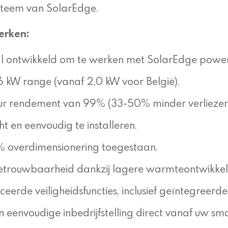
teem van SolarEdge.
erken:
l ontwikkeld om te werken met SolarEdge power
 6 kW range (vanaf 2,0 kW voor België).
ur rendement van 99% (33-50% minder verliezen
icht en eenvoudig te installeren.
% overdimensionering toegestaan.
trouwbaarheid dankzij lagere warmteontwikkel
eerde veiligheidsfuncties, inclusief geïntegree
en eenvoudige inbedrijfstelling direct vanaf uw 