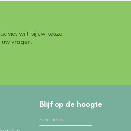
advies wilt bij uw keuze.
l uw vragen.
Blijf op de hoogte
briek.nl