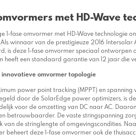
 omvormers met HD-Wave te
e 1-fase omvormer met HD-Wave technologie onde
Als winnaar van de prestigieuze 2016 Intersol
d, is deze 1-fase omvormer speciaal ontworpen
n heeft een standaard garantie van 12 jaar die ve
s innovatieve omvormer topologie
um power point tracking (MPPT) en spanning vo
geld door de SolarEdge power optimizers, is de
elijk voor de omzetting van DC naar AC. Daaro
n betrouwbaarder. De vaste stringspanning zor
jk van de stringlengte of omgevingscondities. Na
 beheert deze 1-fase omvormer ook de thuisac