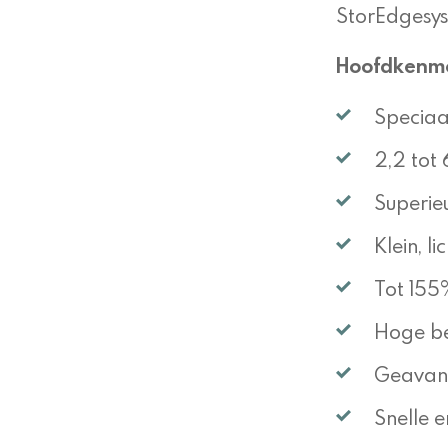
StorEdgesys
Hoofdkenm
Speciaa
2,2 tot
Superie
Klein, l
Tot 155
Hoge be
Geavanc
Snelle 