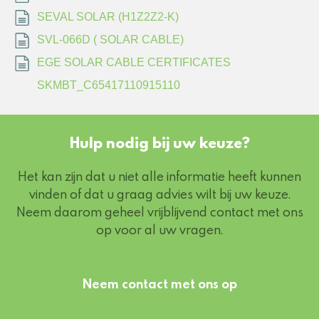
SEVAL SOLAR (H1Z2Z2-K)
SVL-066D ( SOLAR CABLE)
EGE SOLAR CABLE CERTIFICATES
SKMBT_C65417110915110
Hulp nodig bij uw keuze?
Het kan zijn dat u niet alle informatie heeft kunnen
vinden of dat u graag advies wilt bij uw keuze.
Neem daarom geheel vrijblijvend contact met ons
op voor al uw vragen.
Neem contact met ons op