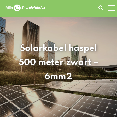
Zoeken
Solarkabel haspel
500 meter zwart –
6mm2