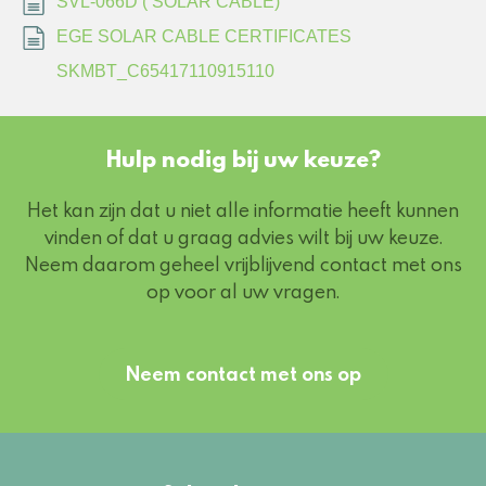
SVL-066D ( SOLAR CABLE)
EGE SOLAR CABLE CERTIFICATES
SKMBT_C65417110915110
Hulp nodig bij uw keuze?
Het kan zijn dat u niet alle informatie heeft kunnen
vinden of dat u graag advies wilt bij uw keuze.
Neem daarom geheel vrijblijvend contact met ons
op voor al uw vragen.
Neem contact met ons op