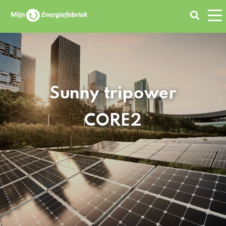
Zoeken
Sunny tripower
CORE2