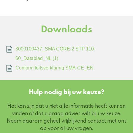
Downloads
3000100437_SMA CORE-2 STP 110-
60_Datablad_NL (1)
Conformiteitsverklaring SMA-CE_EN
Hulp nodig bij uw keuze?
Het kan zijn dat u niet alle informatie heeft kunnen
vinden of dat u graag advies wilt bij uw keuze.
Neem daarom geheel vrijblijvend contact met ons
op voor al uw vragen.