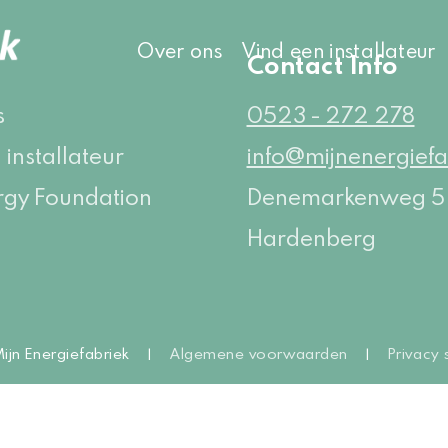
Over ons
Vind een installateur
e
Contact Info
s
0523 - 272 278
 installateur
info@mijnenergiefa
rgy Foundation
Denemarkenweg 
Hardenberg
jn Energiefabriek
Algemene voorwaarden
Privacy