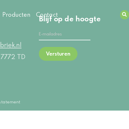
Producten
Contact
Zoeken
Blijf op de hoogte
briek.nl
Versturen
5
7772 TD
 statement