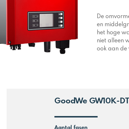
De omvormer
en middelgr
het hoge wa
niet alleen
ook aan de v
GoodWe GW10K-D
Aantal fasen