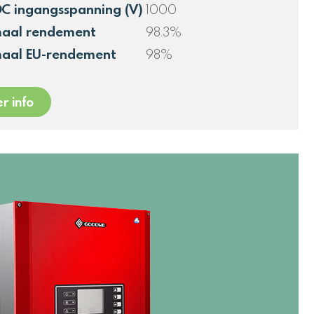
DC ingangsspanning (V)
1000
aal rendement
98.3%
aal EU-rendement
98%
r info