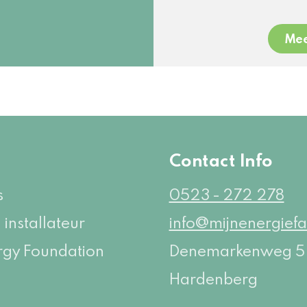
Mee
e
Contact Info
s
0523 - 272 278
 installateur
info@mijnenergiefa
rgy Foundation
Denemarkenweg 
Hardenberg