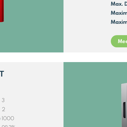
Max. 
Maxim
Maxim
Mee
T
3
2
)
1000