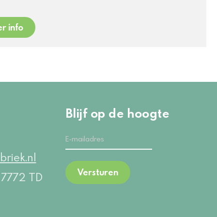
r info
Blijf op de hoogte
briek.nl
Versturen
5
7772 TD