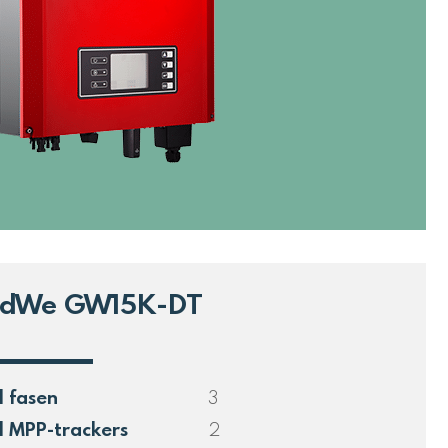
dWe GW15K-DT
l fasen
3
l MPP-trackers
2