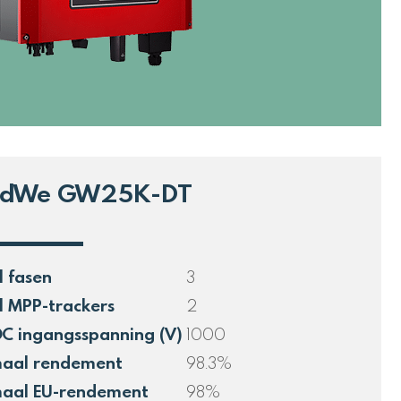
dWe GW25K-DT
l fasen
3
l MPP-trackers
2
DC ingangsspanning (V)
1000
aal rendement
98.3%
aal EU-rendement
98%